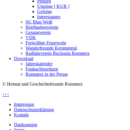
Prinzen
Umzüge [ KUR ]
Gefolge
Interessantes
SG Blau Weiß
Brieftaubenverein
Gesangverein
VDK
Freiwillige Feuerwehr
Wanderfreunde Kemmetetal
Radfahrverein Buchonia Rommerz
Download
Jahreskalender
Fastnachtszeitung
Rommerz in der Presse
© Heimat und Geschichtsfreunde Rommerz
↑↑↑
Impressum
Datenschutzerklärung
Kontakt
Danksagung
Intern