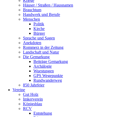
Kriege
Häuser / Straßen / Hausnamen
Brauchtum
Handwerk und Berufe
Menschen
Politik
Kirche
Bürger
Sprache und Sagen
Anekdoten
Rommerz in der Zeitung
Landschaft und Natur
Die Gemarkung
Beiträge Gemarkung
Archälogie
Wuestungen
GPS Wegepunkte
Rundwanderweg
850 Jahrfeier
Vereine
Gut Holz
Imkerverein
Königsblau
RCV
Entstehung