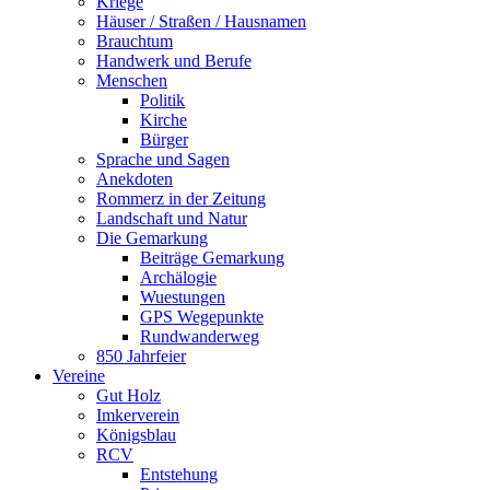
Kriege
Häuser / Straßen / Hausnamen
Brauchtum
Handwerk und Berufe
Menschen
Politik
Kirche
Bürger
Sprache und Sagen
Anekdoten
Rommerz in der Zeitung
Landschaft und Natur
Die Gemarkung
Beiträge Gemarkung
Archälogie
Wuestungen
GPS Wegepunkte
Rundwanderweg
850 Jahrfeier
Vereine
Gut Holz
Imkerverein
Königsblau
RCV
Entstehung