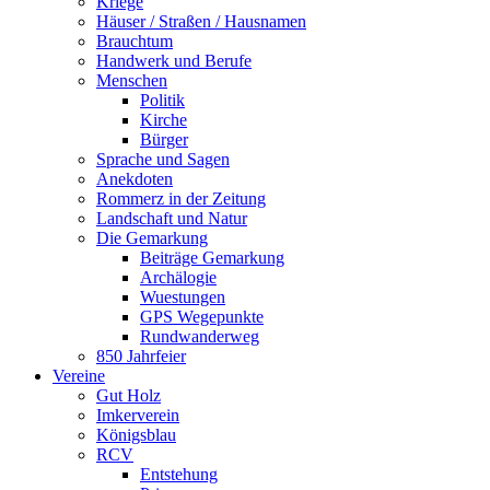
Kriege
Häuser / Straßen / Hausnamen
Brauchtum
Handwerk und Berufe
Menschen
Politik
Kirche
Bürger
Sprache und Sagen
Anekdoten
Rommerz in der Zeitung
Landschaft und Natur
Die Gemarkung
Beiträge Gemarkung
Archälogie
Wuestungen
GPS Wegepunkte
Rundwanderweg
850 Jahrfeier
Vereine
Gut Holz
Imkerverein
Königsblau
RCV
Entstehung