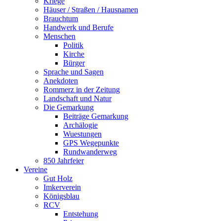
Kriege
Häuser / Straßen / Hausnamen
Brauchtum
Handwerk und Berufe
Menschen
Politik
Kirche
Bürger
Sprache und Sagen
Anekdoten
Rommerz in der Zeitung
Landschaft und Natur
Die Gemarkung
Beiträge Gemarkung
Archälogie
Wuestungen
GPS Wegepunkte
Rundwanderweg
850 Jahrfeier
Vereine
Gut Holz
Imkerverein
Königsblau
RCV
Entstehung