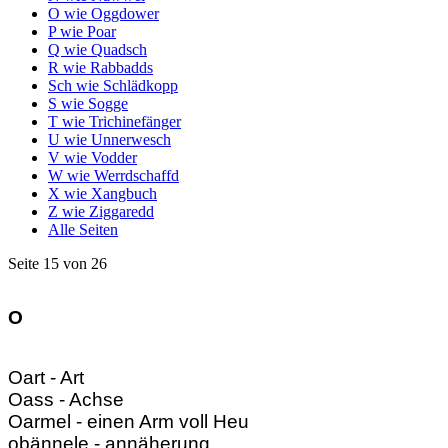
O wie Oggdower
P wie Poar
Q wie Quadsch
R wie Rabbadds
Sch wie Schlädkopp
S wie Sogge
T wie Trichinefänger
U wie Unnerwesch
V wie Vodder
W wie Werrdschaffd
X wie Xangbuch
Z wie Ziggaredd
Alle Seiten
Seite 15 von 26
O
Oart - Art
Oass - Achse
Oarmel - einen Arm voll Heu
obännele - annäherung