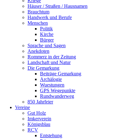
Kriege
Häuser / Straßen / Hausnamen
Brauchtum
Handwerk und Berufe
Menschen
Politik
Kirche
Bürger
Sprache und Sagen
Anekdoten
Rommerz in der Zeitung
Landschaft und Natur
Die Gemarkung
Beiträge Gemarkung
Archälogie
Wuestungen
GPS Wegepunkte
Rundwanderweg
850 Jahrfeier
Vereine
Gut Holz
Imkerverein
Königsblau
RCV
Entstehung