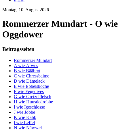
Montag, 10. August 2026
Rommerzer Mundart - O wie
Oggdower
Beitragsseiten
Rommerzer Mundart
A wie Ärwes
B wie Bääbrot
C wie Chressbaime
D wie Dämelack
E wie Ebbelskoche
F wie Fegedives
G wie Gretzelfleisch
H wie Huusdedrobbe
I wie Igeschlosse
J wie Jobbe
K wie Kabb
l wie Leffel
N wie Näwwel