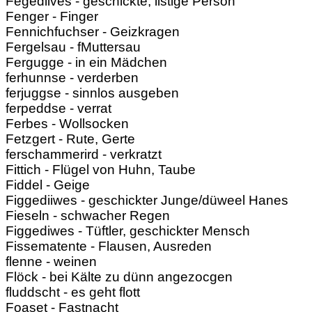
Fegediives - geschickte, listige Person
Fenger - Finger
Fennichfuchser - Geizkragen
Fergelsau - fMuttersau
Fergugge - in ein Mädchen
ferhunnse - verderben
ferjuggse - sinnlos ausgeben
ferpeddse - verrat
Ferbes - Wollsocken
Fetzgert - Rute, Gerte
ferschammerird - verkratzt
Fittich - Flügel von Huhn, Taube
Fiddel - Geige
Figgediiwes - geschickter Junge/düweel Hanes
Fieseln - schwacher Regen
Figgediwes - Tüftler, geschickter Mensch
Fissematente - Flausen, Ausreden
flenne - weinen
Flöck - bei Kälte zu dünn angezocgen
fluddscht - es geht flott
Foaset - Fastnacht