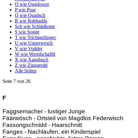
O wie Oggdower
P wie Poar
Q wie Quadsch
R wie Rabbadds
Sch wie Schlädkopp
S wie Sogge
T wie Trichinefänger
U wie Unnerwesch
V wie Vodder
W wie Werrdschaffd
X wie Xangbuch
Z wie Ziggaredd
Alle Seiten
Seite 7 von 26
F
Faggsemacher - lustiger Junge
Fäärwösch - Ortsteil von Magdlos Federwisch
Fassongschnidd - Haarschnitt
Fanges - Nachlaufen, ein Kinderspiel