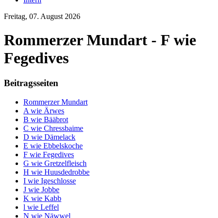
Freitag, 07. August 2026
Rommerzer Mundart - F wie
Fegedives
Beitragsseiten
Rommerzer Mundart
A wie Ärwes
B wie Bääbrot
C wie Chressbaime
D wie Dämelack
E wie Ebbelskoche
F wie Fegedives
G wie Gretzelfleisch
H wie Huusdedrobbe
I wie Igeschlosse
J wie Jobbe
K wie Kabb
l wie Leffel
N wie Näwwel