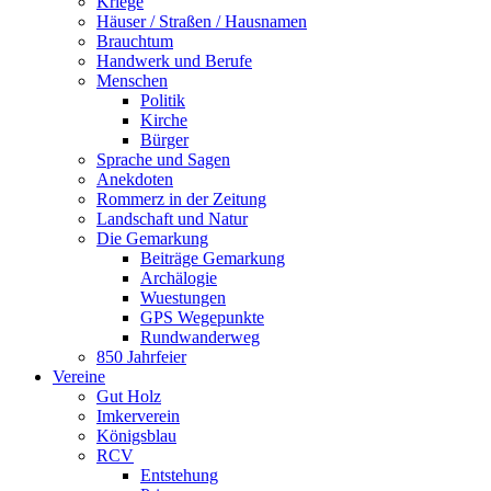
Kriege
Häuser / Straßen / Hausnamen
Brauchtum
Handwerk und Berufe
Menschen
Politik
Kirche
Bürger
Sprache und Sagen
Anekdoten
Rommerz in der Zeitung
Landschaft und Natur
Die Gemarkung
Beiträge Gemarkung
Archälogie
Wuestungen
GPS Wegepunkte
Rundwanderweg
850 Jahrfeier
Vereine
Gut Holz
Imkerverein
Königsblau
RCV
Entstehung