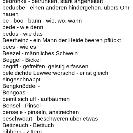
bedronke - betrunken, stark angeheitert
bedubbe - einen anderen hindergehen, übers Ohr
hauen
be - boo - bann - wie, wo, wann
bede - wie denn
bedos - wie das
Beerheinz - ein Mann der Heidelbeeren pflückt
bees - wie es
Beezel - männliches Schwein
Beggel - Bickel
begriff - gefreifen, geistig erfassen
beleidichde Lewwerworschd - er ist gleich
eingeschnappt
Bengknöddel -
Bengoas -
beimt sich uff - aufbäumen
Bensel - Pinsel
bensele - pinseln, anstreichen
beschwoart - beschweren über etwas
Bettzeuch - Betttuch
bibbern - zittern