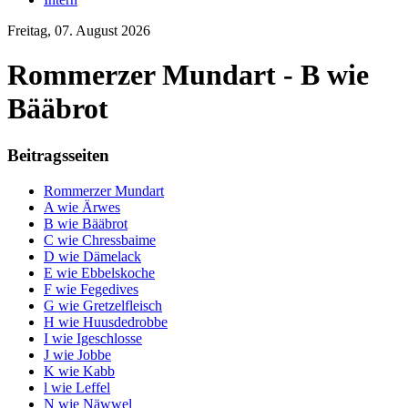
Freitag, 07. August 2026
Rommerzer Mundart - B wie
Bääbrot
Beitragsseiten
Rommerzer Mundart
A wie Ärwes
B wie Bääbrot
C wie Chressbaime
D wie Dämelack
E wie Ebbelskoche
F wie Fegedives
G wie Gretzelfleisch
H wie Huusdedrobbe
I wie Igeschlosse
J wie Jobbe
K wie Kabb
l wie Leffel
N wie Näwwel