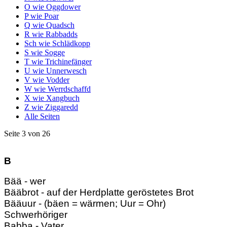
O wie Oggdower
P wie Poar
Q wie Quadsch
R wie Rabbadds
Sch wie Schlädkopp
S wie Sogge
T wie Trichinefänger
U wie Unnerwesch
V wie Vodder
W wie Werrdschaffd
X wie Xangbuch
Z wie Ziggaredd
Alle Seiten
Seite 3 von 26
B
Bää - wer
Bääbrot - auf der Herdplatte geröstetes Brot
Bääuur - (bäen = wärmen; Uur = Ohr)
Schwerhöriger
Babba - Vater