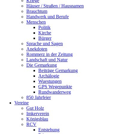
Kriege
Häuser / Straßen / Hausnamen
Brauchtum
Handwerk und Berufe
Menschen
Politik
Kirche
Bürger
Sprache und Sagen
Anekdoten
Rommerz in der Zeitung
Landschaft und Natur
Die Gemarkung
Beiträge Gemarkung
Archälogie
Wuestungen
GPS Wegepunkte
Rundwanderweg
850 Jahrfeier
Vereine
Gut Holz
Imkerverein
Königsblau
RCV
Entstehung