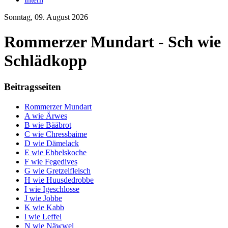
Sonntag, 09. August 2026
Rommerzer Mundart - Sch wie
Schlädkopp
Beitragsseiten
Rommerzer Mundart
A wie Ärwes
B wie Bääbrot
C wie Chressbaime
D wie Dämelack
E wie Ebbelskoche
F wie Fegedives
G wie Gretzelfleisch
H wie Huusdedrobbe
I wie Igeschlosse
J wie Jobbe
K wie Kabb
l wie Leffel
N wie Näwwel