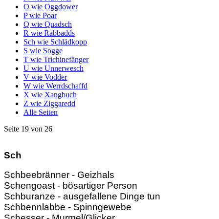
O wie Oggdower
P wie Poar
Q wie Quadsch
R wie Rabbadds
Sch wie Schlädkopp
S wie Sogge
T wie Trichinefänger
U wie Unnerwesch
V wie Vodder
W wie Werrdschaffd
X wie Xangbuch
Z wie Ziggaredd
Alle Seiten
Seite 19 von 26
Sch
Schbeebränner - Geizhals
Schengoast - bösartiger Person
Schburanze - ausgefallene Dinge tun
Schbennlabbe - Spinngewebe
Schesser - Murmel/Glicker