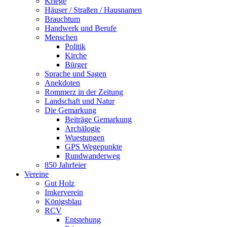
Kriege
Häuser / Straßen / Hausnamen
Brauchtum
Handwerk und Berufe
Menschen
Politik
Kirche
Bürger
Sprache und Sagen
Anekdoten
Rommerz in der Zeitung
Landschaft und Natur
Die Gemarkung
Beiträge Gemarkung
Archälogie
Wuestungen
GPS Wegepunkte
Rundwanderweg
850 Jahrfeier
Vereine
Gut Holz
Imkerverein
Königsblau
RCV
Entstehung