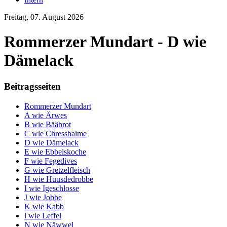
Freitag, 07. August 2026
Rommerzer Mundart - D wie
Dämelack
Beitragsseiten
Rommerzer Mundart
A wie Ärwes
B wie Bääbrot
C wie Chressbaime
D wie Dämelack
E wie Ebbelskoche
F wie Fegedives
G wie Gretzelfleisch
H wie Huusdedrobbe
I wie Igeschlosse
J wie Jobbe
K wie Kabb
l wie Leffel
N wie Näwwel