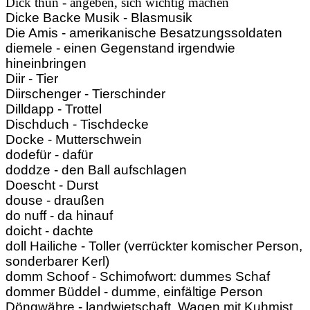
Dick thun - angeben, sich wichtig machen
Dicke Backe Musik - Blasmusik
Die Amis - amerikanische Besatzungssoldaten
diemele - einen Gegenstand irgendwie
hineinbringen
Diir - Tier
Diirschenger - Tierschinder
Dilldapp - Trottel
Dischduch - Tischdecke
Docke - Mutterschwein
dodefür - dafür
doddze - den Ball aufschlagen
Doescht - Durst
douse - draußen
do nuff - da hinauf
doicht - dachte
doll Hailiche - Toller (verrückter komischer Person,
sonderbarer Kerl)
domm Schoof - Schimofwort: dummes Schaf
dommer Büddel - dumme, einfältige Person
Döngwähre - landwietschaft. Wagen mit Kuhmist