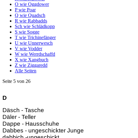
O wie Oggdower
P wie Poar
Q wie Quadsch
R wie Rabbadds
Sch wie Schlädkopp
S wie Sogge
T wie Trichinefänger
U wie Unnerwesch
V wie Vodder
W wie Werrdschaffd
X wie Xangbuch
Z wie Ziggaredd
Alle Seiten
Seite 5 von 26
D
Däsch - Tasche
Däler - Teller
Dappe - Hausschuhe
Dabbes - ungeschickter Junge
dabbich -ungeschickt