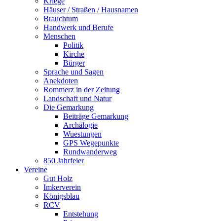
Kriege
Häuser / Straßen / Hausnamen
Brauchtum
Handwerk und Berufe
Menschen
Politik
Kirche
Bürger
Sprache und Sagen
Anekdoten
Rommerz in der Zeitung
Landschaft und Natur
Die Gemarkung
Beiträge Gemarkung
Archälogie
Wuestungen
GPS Wegepunkte
Rundwanderweg
850 Jahrfeier
Vereine
Gut Holz
Imkerverein
Königsblau
RCV
Entstehung