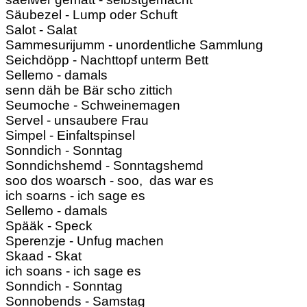
Säubezel - Lump oder Schuft
Salot - Salat
Sammesurijumm - unordentliche Sammlung
Seichdöpp - Nachttopf unterm Bett
Sellemo - damals
senn däh be Bär scho zittich
Seumoche - Schweinemagen
Servel - unsaubere Frau
Simpel - Einfaltspinsel
Sonndich - Sonntag
Sonndichshemd - Sonntagshemd
soo dos woarsch - soo, das war es
ich soarns - ich sage es
Sellemo - damals
Spääk - Speck
Sperenzje - Unfug machen
Skaad - Skat
ich soans - ich sage es
Sonndich - Sonntag
Sonnobends - Samstag