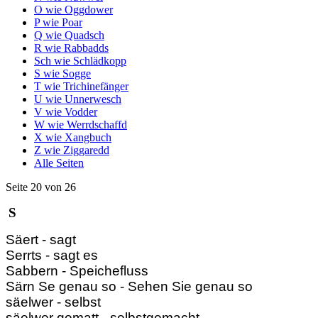
O wie Oggdower
P wie Poar
Q wie Quadsch
R wie Rabbadds
Sch wie Schlädkopp
S wie Sogge
T wie Trichinefänger
U wie Unnerwesch
V wie Vodder
W wie Werrdschaffd
X wie Xangbuch
Z wie Ziggaredd
Alle Seiten
Seite 20 von 26
S
Säert - sagt
S
errts - sagt es
Sab
bern - Speichefluss
Särn Se genau so - Sehen Sie genau so
säelwer - selbst
säelwer gematt - selbstgemacht