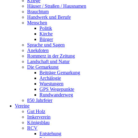
Kriege
Häuser / Straßen / Hausnamen
Brauchtum
Handwerk und Berufe
Menschen
Politik
Kirche
Bürger
Sprache und Sagen
Anekdoten
Rommerz in der Zeitung
Landschaft und Natur
Die Gemarkung
Beiträge Gemarkung
Archälogie
Wuestungen
GPS Wegepunkte
Rundwanderweg
850 Jahrfeier
Vereine
Gut Holz
Imkerverein
Königsblau
RCV
Entstehung