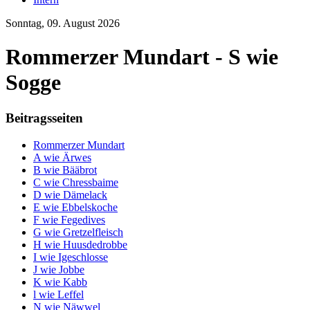
Sonntag, 09. August 2026
Rommerzer Mundart - S wie
Sogge
Beitragsseiten
Rommerzer Mundart
A wie Ärwes
B wie Bääbrot
C wie Chressbaime
D wie Dämelack
E wie Ebbelskoche
F wie Fegedives
G wie Gretzelfleisch
H wie Huusdedrobbe
I wie Igeschlosse
J wie Jobbe
K wie Kabb
l wie Leffel
N wie Näwwel