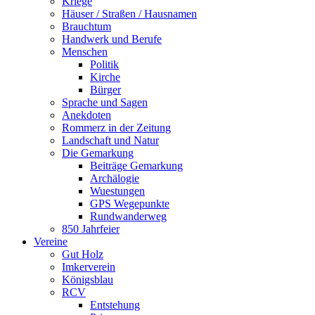
Kriege
Häuser / Straßen / Hausnamen
Brauchtum
Handwerk und Berufe
Menschen
Politik
Kirche
Bürger
Sprache und Sagen
Anekdoten
Rommerz in der Zeitung
Landschaft und Natur
Die Gemarkung
Beiträge Gemarkung
Archälogie
Wuestungen
GPS Wegepunkte
Rundwanderweg
850 Jahrfeier
Vereine
Gut Holz
Imkerverein
Königsblau
RCV
Entstehung