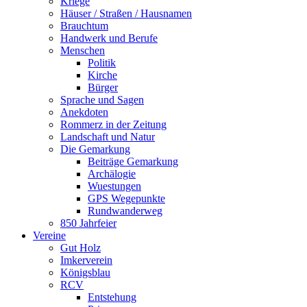
Kriege
Häuser / Straßen / Hausnamen
Brauchtum
Handwerk und Berufe
Menschen
Politik
Kirche
Bürger
Sprache und Sagen
Anekdoten
Rommerz in der Zeitung
Landschaft und Natur
Die Gemarkung
Beiträge Gemarkung
Archälogie
Wuestungen
GPS Wegepunkte
Rundwanderweg
850 Jahrfeier
Vereine
Gut Holz
Imkerverein
Königsblau
RCV
Entstehung