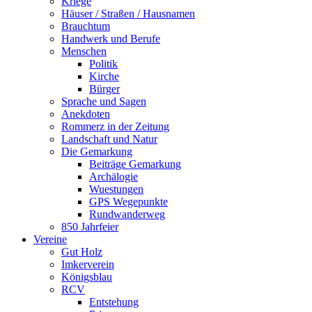
Kriege
Häuser / Straßen / Hausnamen
Brauchtum
Handwerk und Berufe
Menschen
Politik
Kirche
Bürger
Sprache und Sagen
Anekdoten
Rommerz in der Zeitung
Landschaft und Natur
Die Gemarkung
Beiträge Gemarkung
Archälogie
Wuestungen
GPS Wegepunkte
Rundwanderweg
850 Jahrfeier
Vereine
Gut Holz
Imkerverein
Königsblau
RCV
Entstehung