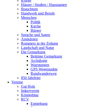
Kriege
Häuser / Straßen / Hausnamen
Brauchtum
Handwerk und Berufe
Menschen
Politik
Kirche
Bürger
Sprache und Sagen
Anekdoten
Rommerz in der Zeitung
Landschaft und Natur
Die Gemarkung
Beiträge Gemarkung
Archälogie
Wuestungen
GPS Wegepunkte
Rundwanderweg
850 Jahrfeier
Vereine
Gut Holz
Imkerverein
Königsblau
RCV
Entstehung