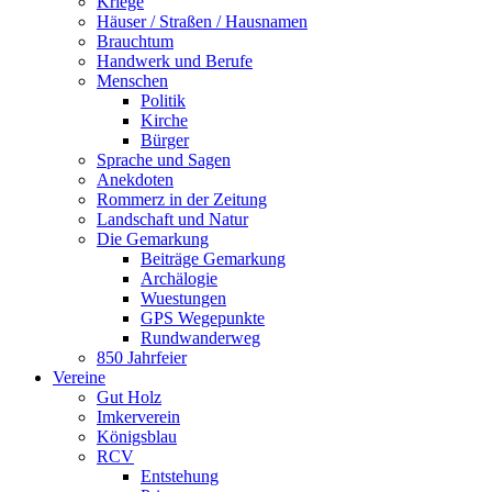
Kriege
Häuser / Straßen / Hausnamen
Brauchtum
Handwerk und Berufe
Menschen
Politik
Kirche
Bürger
Sprache und Sagen
Anekdoten
Rommerz in der Zeitung
Landschaft und Natur
Die Gemarkung
Beiträge Gemarkung
Archälogie
Wuestungen
GPS Wegepunkte
Rundwanderweg
850 Jahrfeier
Vereine
Gut Holz
Imkerverein
Königsblau
RCV
Entstehung