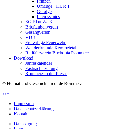
Prinzen
Umzüge [ KUR ]
Gefolge
Interessantes
SG Blau Weiß
Brieftaubenverein
Gesangverein
VDK
Freiwillige Feuerwehr
Wanderfreunde Kemmetetal
Radfahrverein Buchonia Rommerz
Download
Jahreskalender
Fastnachtszeitung
Rommerz in der Presse
© Heimat und Geschichtsfreunde Rommerz
↑↑↑
Impressum
Datenschutzerklärung
Kontakt
Danksagung
Intern