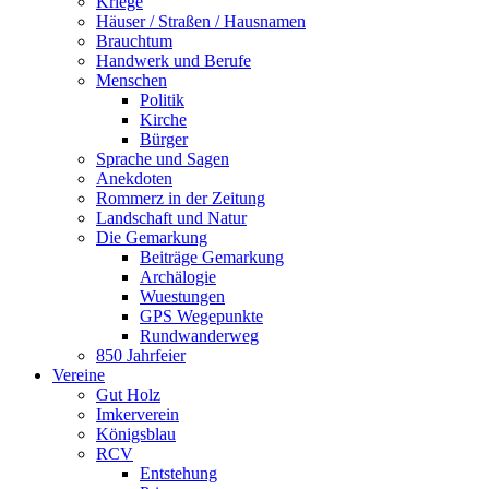
Kriege
Häuser / Straßen / Hausnamen
Brauchtum
Handwerk und Berufe
Menschen
Politik
Kirche
Bürger
Sprache und Sagen
Anekdoten
Rommerz in der Zeitung
Landschaft und Natur
Die Gemarkung
Beiträge Gemarkung
Archälogie
Wuestungen
GPS Wegepunkte
Rundwanderweg
850 Jahrfeier
Vereine
Gut Holz
Imkerverein
Königsblau
RCV
Entstehung