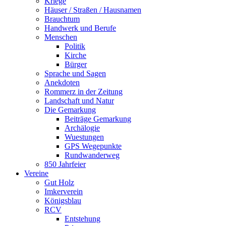
Kriege
Häuser / Straßen / Hausnamen
Brauchtum
Handwerk und Berufe
Menschen
Politik
Kirche
Bürger
Sprache und Sagen
Anekdoten
Rommerz in der Zeitung
Landschaft und Natur
Die Gemarkung
Beiträge Gemarkung
Archälogie
Wuestungen
GPS Wegepunkte
Rundwanderweg
850 Jahrfeier
Vereine
Gut Holz
Imkerverein
Königsblau
RCV
Entstehung