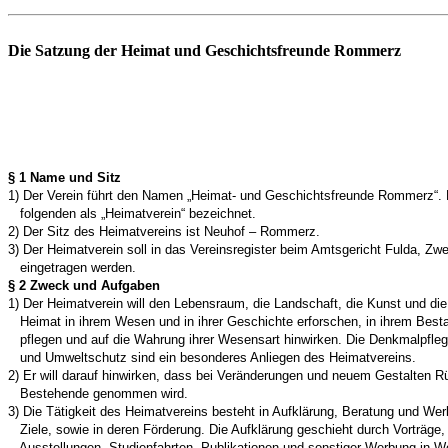
Die Satzung der Heimat und Geschichtsfreunde Rommerz
§ 1 Name und Sitz
1) Der Verein führt den Namen „Heimat- und Geschichtsfreunde Rommerz“. 
folgenden als „Heimatverein“ bezeichnet.
2) Der Sitz des Heimatvereins ist Neuhof – Rommerz.
3) Der Heimatverein soll in das Vereinsregister beim Amtsgericht Fulda, Zwe
eingetragen werden.
§ 2 Zweck und Aufgaben
1) Der Heimatverein will den Lebensraum, die Landschaft, die Kunst und die
Heimat in ihrem Wesen und in ihrer Geschichte erforschen, in ihrem Bes
pflegen und auf die Wahrung ihrer Wesensart hinwirken. Die Denkmalpfleg
und Umweltschutz sind ein besonderes Anliegen des Heimatvereins.
2) Er will darauf hinwirken, dass bei Veränderungen und neuem Gestalten R
Bestehende genommen wird.
3) Die Tätigkeit des Heimatvereins besteht in Aufklärung, Beratung und Wer
Ziele, sowie in deren Förderung. Die Aufklärung geschieht durch Vorträge
Ausstellungen, Studienfahrten, Publikationen und sonstiger Werbung in Wo