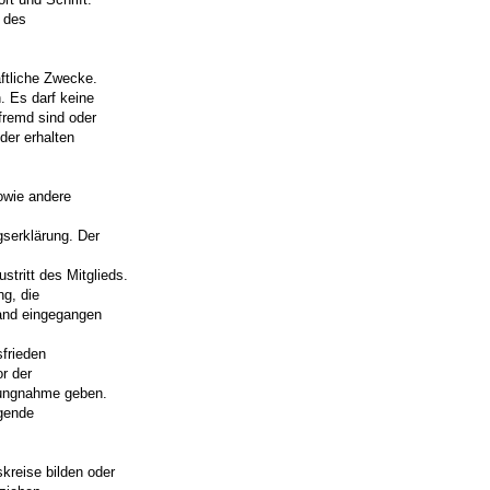
n des
haftliche Zwecke.
 Es darf keine
fremd sind oder
der erhalten
sowie andere
gserklärung. Der
stritt des Mitglieds.
ng, die
and eingegangen
sfrieden
r der
lungnahme geben.
lgende
kreise bilden oder