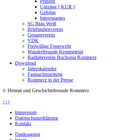
Prinzen
Umzüge [ KUR ]
Gefolge
Interessantes
SG Blau Weiß
Brieftaubenverein
Gesangverein
VDK
Freiwillige Feuerwehr
Wanderfreunde Kemmetetal
Radfahrverein Buchonia Rommerz
Download
Jahreskalender
Fastnachtszeitung
Rommerz in der Presse
© Heimat und Geschichtsfreunde Rommerz
↑↑↑
Impressum
Datenschutzerklärung
Kontakt
Danksagung
Intern