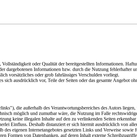
, Vollständigkeit oder Qualität der bereitgestellten Informationen. Haf
 der dargebotenen Informationen bzw. durch die Nutzung fehlerhafter u
lich vorsätzliches oder grob fahrlässiges Verschulden vorliegt.
 es sich ausdrücklich vor, Teile der Seiten oder das gesamte Angebot 
inks"), die außerhalb des Verantwortungsbereiches des Autors liegen, 
chnisch möglich und zumutbar wäre, die Nutzung im Falle rechtswidrige
tzung keine illegalen Inhalte auf den zu verlinkenden Seiten erkennbar
rlei Einfluss. Deshalb distanziert er sich hiermit ausdrücklich von allen
halb des eigenen Internetangebotes gesetzten Links und Verweise sowie
ren Formen von Datenbanken, auf deren Inhalt externe Schreibzugriffe m