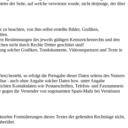
eter der Seite, auf welche verwiesen wurde, nicht derjenige, der über
zu beachten, von ihm selbst erstellte Bilder, Grafiken,
ifen.
 den Bestimmungen des jeweils gültigen Kennzeichenrechts und den
hen nicht durch Rechte Dritter geschützt sind!
wendung solcher Grafiken, Tondokumente, Videosequenzen und Texte in
n) besteht, so erfolgt die Preisgabe dieser Daten seitens des Nutzers
utbar - auch ohne Angabe solcher Daten bzw. unter Angabe
lichten Kontaktdaten wie Postanschriften, Telefon- und Faxnummern
tte gegen die Versender von sogenannten Spam-Mails bei Verstössen
einzelne Formulierungen dieses Textes der geltenden Rechtslage nicht,
nberührt.