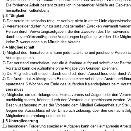
Die fördernde Arbeit besteht zusätzlich in beratender Mithilfe auf Gebiete
heimatlichen Kulturlebens.
§ 3 Tätigkeit
1) Der Verein ist selbstlos tätig; er verfolgt nicht in erster Linie eigenwirtsc
2) Vereinsgelder dürfen nur zu satzungsgemäßen Zwecken verwandt werden.
Person durch Verwaltungsaufgaben, die den Zwecken des Heimatvereins 
durch unverhältnismäßig hohe Vergütungen begünstigt werden. Die Mitglie
keine Zuwendungen aus Mitteln des Vereins.
§ 4 Mitgliedschaft
1) Mitglied des Heimatvereins kann jede natürliche und juristische Person 
Vereinigung sein.
2) Der Vorstand entscheidet über die Aufnahme aufgrund schriftlicher Beitra
Vorstand kann die Aufnahme ohne Angabe von Gründen ablehnen.
3) Die Mitgliedschaft erlischt durch den Tod, durch Ausschluss oder durch Au
4) Der Austritt ist zulässig nach Einreichen einer schriftliche Austrittserkläru
spätestens 6 Wochen vor Ende des laufenden Kalenderjahres beim Vorst
sein muss.
5) Mitglieder, die die Belange des Heimatvereins schädigen oder den Verein
nachhaltig stören, können durch den Vorstand ausgeschlossen werden. Vo
Beschlussfassung muss der Vorstand dem Mitglied Gelegenheit zur Stel
Gegen den Ausschluss ist der Einspruch zulässig, über den die nächstfo
Mitgliederversammlung entscheidet.
§ 5 Untergliederung
Zu besonderen Förderung spezieller Aufgaben kann der Heimatverein Arbeits