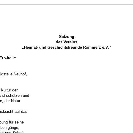
Satzung
des Vereins
„
Heimat- und Geschichtsfreunde Rommerz e.V.
“
Er wird im
igstelle Neuhof,
 Kultur der
tand schützen und
e, der Natur-
ücksicht auf das
bung für seine
, Lehrgänge,
rt und Schrift.