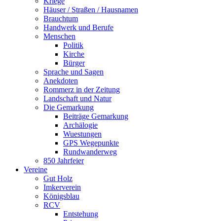
Kriege
Häuser / Straßen / Hausnamen
Brauchtum
Handwerk und Berufe
Menschen
Politik
Kirche
Bürger
Sprache und Sagen
Anekdoten
Rommerz in der Zeitung
Landschaft und Natur
Die Gemarkung
Beiträge Gemarkung
Archälogie
Wuestungen
GPS Wegepunkte
Rundwanderweg
850 Jahrfeier
Vereine
Gut Holz
Imkerverein
Königsblau
RCV
Entstehung