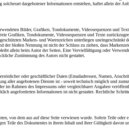
olcherart dargebotener Informationen entstehen, haftet allein der Anbi
 verwendeten Bilder, Grafiken, Tondokumente, Videosequenzen und Texte 
freie Grafiken, Tondokumente, Videosequenzen und Texte zurückzugre
te geschützten Marken- und Warenzeichen unterliegen uneingeschränkt
nd der bloßen Nennung ist nicht der Schluss zu ziehen, dass Markenzeic
e bleibt allein beim Autor der Seiten. Eine Vervielfältigung oder Ver
ckliche Zustimmung des Autors nicht gestattet.
rsönlicher oder geschäftlicher Daten (Emailadressen, Namen, Anschrifte
lung aller angebotenen Dienste ist - soweit technisch möglich und zum
 der im Rahmen des Impressums oder vergleichbarer Angaben veröffent
lich angeforderten Informationen ist nicht gestattet. Rechtliche Schri
chten, von dem aus auf diese Seite verwiesen wurde. Sofern Teile oder 
rigen Teile des Dokumentes in ihrem Inhalt und ihrer Gültigkeit davon u