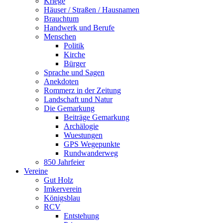
Kriege
Häuser / Straßen / Hausnamen
Brauchtum
Handwerk und Berufe
Menschen
Politik
Kirche
Bürger
Sprache und Sagen
Anekdoten
Rommerz in der Zeitung
Landschaft und Natur
Die Gemarkung
Beiträge Gemarkung
Archälogie
Wuestungen
GPS Wegepunkte
Rundwanderweg
850 Jahrfeier
Vereine
Gut Holz
Imkerverein
Königsblau
RCV
Entstehung