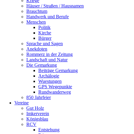
Kriege
Häuser / Straßen / Hausnamen
Brauchtum
Handwerk und Berufe
Menschen
Politik
Kirche
Bürger
Sprache und Sagen
Anekdoten
Rommerz in der Zeitung
Landschaft und Natur
Die Gemarkung
Beiträge Gemarkung
Archälogie
Wuestungen
GPS Wegepunkte
Rundwanderweg
850 Jahrfeier
Vereine
Gut Holz
Imkerverein
Königsblau
RCV
Entstehung