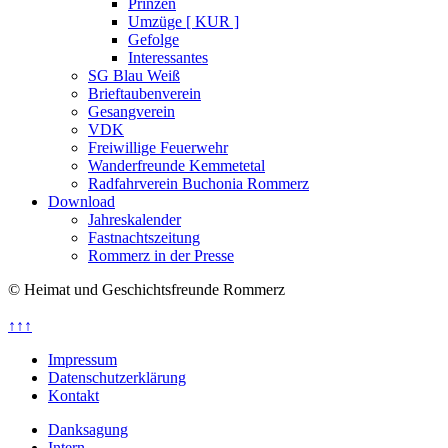
Prinzen
Umzüge [ KUR ]
Gefolge
Interessantes
SG Blau Weiß
Brieftaubenverein
Gesangverein
VDK
Freiwillige Feuerwehr
Wanderfreunde Kemmetetal
Radfahrverein Buchonia Rommerz
Download
Jahreskalender
Fastnachtszeitung
Rommerz in der Presse
© Heimat und Geschichtsfreunde Rommerz
↑↑↑
Impressum
Datenschutzerklärung
Kontakt
Danksagung
Intern