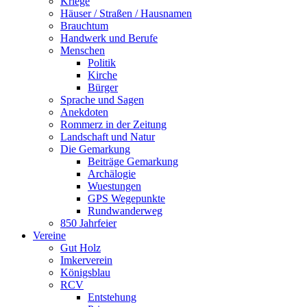
Kriege
Häuser / Straßen / Hausnamen
Brauchtum
Handwerk und Berufe
Menschen
Politik
Kirche
Bürger
Sprache und Sagen
Anekdoten
Rommerz in der Zeitung
Landschaft und Natur
Die Gemarkung
Beiträge Gemarkung
Archälogie
Wuestungen
GPS Wegepunkte
Rundwanderweg
850 Jahrfeier
Vereine
Gut Holz
Imkerverein
Königsblau
RCV
Entstehung