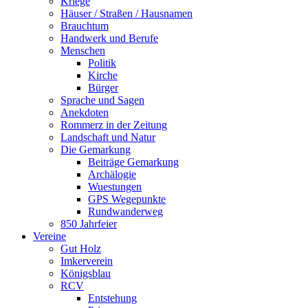
Kriege
Häuser / Straßen / Hausnamen
Brauchtum
Handwerk und Berufe
Menschen
Politik
Kirche
Bürger
Sprache und Sagen
Anekdoten
Rommerz in der Zeitung
Landschaft und Natur
Die Gemarkung
Beiträge Gemarkung
Archälogie
Wuestungen
GPS Wegepunkte
Rundwanderweg
850 Jahrfeier
Vereine
Gut Holz
Imkerverein
Königsblau
RCV
Entstehung