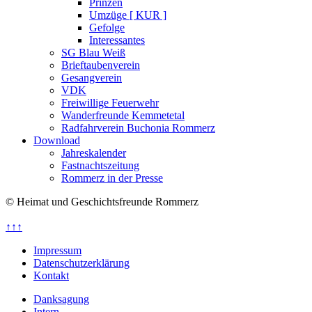
Prinzen
Umzüge [ KUR ]
Gefolge
Interessantes
SG Blau Weiß
Brieftaubenverein
Gesangverein
VDK
Freiwillige Feuerwehr
Wanderfreunde Kemmetetal
Radfahrverein Buchonia Rommerz
Download
Jahreskalender
Fastnachtszeitung
Rommerz in der Presse
© Heimat und Geschichtsfreunde Rommerz
↑↑↑
Impressum
Datenschutzerklärung
Kontakt
Danksagung
Intern