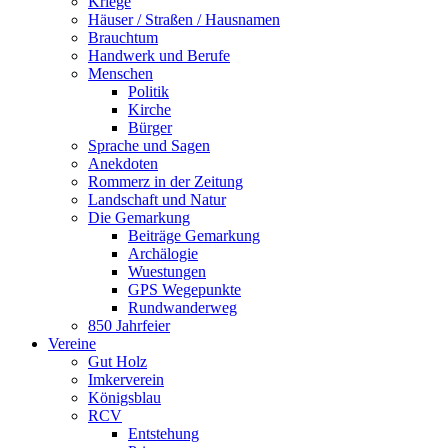
Kriege
Häuser / Straßen / Hausnamen
Brauchtum
Handwerk und Berufe
Menschen
Politik
Kirche
Bürger
Sprache und Sagen
Anekdoten
Rommerz in der Zeitung
Landschaft und Natur
Die Gemarkung
Beiträge Gemarkung
Archälogie
Wuestungen
GPS Wegepunkte
Rundwanderweg
850 Jahrfeier
Vereine
Gut Holz
Imkerverein
Königsblau
RCV
Entstehung