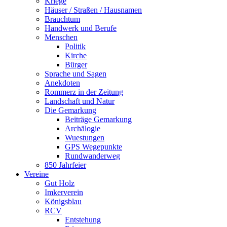
Kriege
Häuser / Straßen / Hausnamen
Brauchtum
Handwerk und Berufe
Menschen
Politik
Kirche
Bürger
Sprache und Sagen
Anekdoten
Rommerz in der Zeitung
Landschaft und Natur
Die Gemarkung
Beiträge Gemarkung
Archälogie
Wuestungen
GPS Wegepunkte
Rundwanderweg
850 Jahrfeier
Vereine
Gut Holz
Imkerverein
Königsblau
RCV
Entstehung