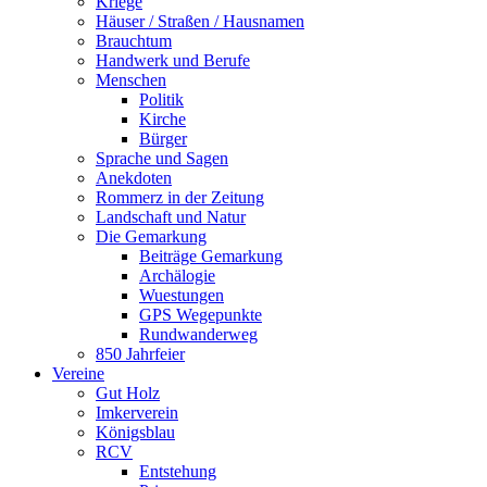
Kriege
Häuser / Straßen / Hausnamen
Brauchtum
Handwerk und Berufe
Menschen
Politik
Kirche
Bürger
Sprache und Sagen
Anekdoten
Rommerz in der Zeitung
Landschaft und Natur
Die Gemarkung
Beiträge Gemarkung
Archälogie
Wuestungen
GPS Wegepunkte
Rundwanderweg
850 Jahrfeier
Vereine
Gut Holz
Imkerverein
Königsblau
RCV
Entstehung