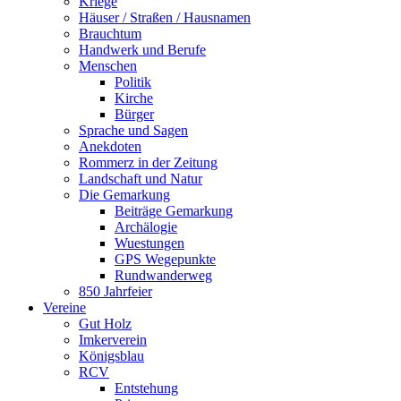
Kriege
Häuser / Straßen / Hausnamen
Brauchtum
Handwerk und Berufe
Menschen
Politik
Kirche
Bürger
Sprache und Sagen
Anekdoten
Rommerz in der Zeitung
Landschaft und Natur
Die Gemarkung
Beiträge Gemarkung
Archälogie
Wuestungen
GPS Wegepunkte
Rundwanderweg
850 Jahrfeier
Vereine
Gut Holz
Imkerverein
Königsblau
RCV
Entstehung