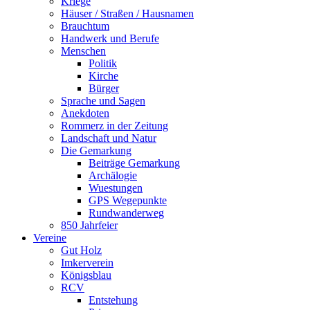
Kriege
Häuser / Straßen / Hausnamen
Brauchtum
Handwerk und Berufe
Menschen
Politik
Kirche
Bürger
Sprache und Sagen
Anekdoten
Rommerz in der Zeitung
Landschaft und Natur
Die Gemarkung
Beiträge Gemarkung
Archälogie
Wuestungen
GPS Wegepunkte
Rundwanderweg
850 Jahrfeier
Vereine
Gut Holz
Imkerverein
Königsblau
RCV
Entstehung