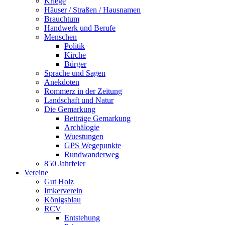
Kriege
Häuser / Straßen / Hausnamen
Brauchtum
Handwerk und Berufe
Menschen
Politik
Kirche
Bürger
Sprache und Sagen
Anekdoten
Rommerz in der Zeitung
Landschaft und Natur
Die Gemarkung
Beiträge Gemarkung
Archälogie
Wuestungen
GPS Wegepunkte
Rundwanderweg
850 Jahrfeier
Vereine
Gut Holz
Imkerverein
Königsblau
RCV
Entstehung