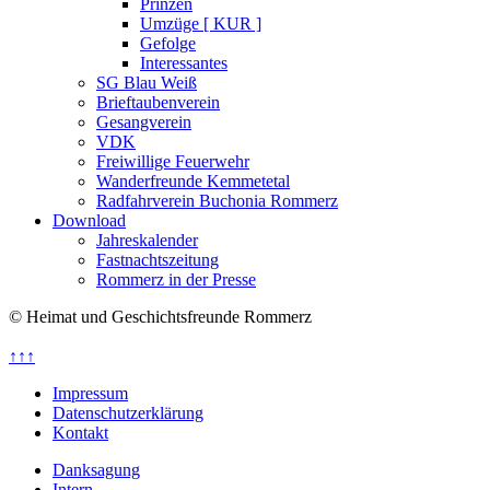
Prinzen
Umzüge [ KUR ]
Gefolge
Interessantes
SG Blau Weiß
Brieftaubenverein
Gesangverein
VDK
Freiwillige Feuerwehr
Wanderfreunde Kemmetetal
Radfahrverein Buchonia Rommerz
Download
Jahreskalender
Fastnachtszeitung
Rommerz in der Presse
© Heimat und Geschichtsfreunde Rommerz
↑↑↑
Impressum
Datenschutzerklärung
Kontakt
Danksagung
Intern