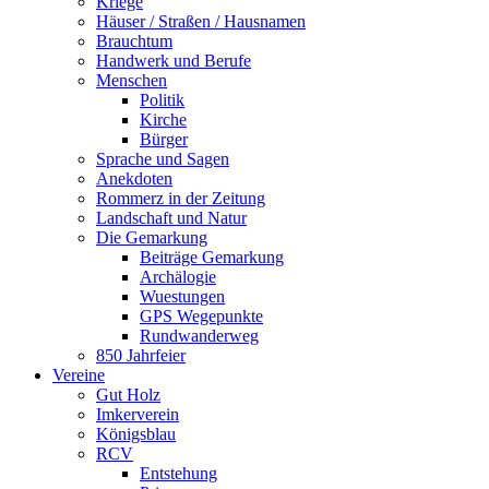
Kriege
Häuser / Straßen / Hausnamen
Brauchtum
Handwerk und Berufe
Menschen
Politik
Kirche
Bürger
Sprache und Sagen
Anekdoten
Rommerz in der Zeitung
Landschaft und Natur
Die Gemarkung
Beiträge Gemarkung
Archälogie
Wuestungen
GPS Wegepunkte
Rundwanderweg
850 Jahrfeier
Vereine
Gut Holz
Imkerverein
Königsblau
RCV
Entstehung