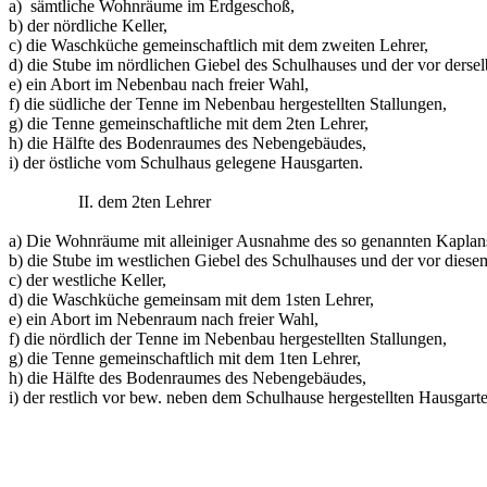
a) sämtliche Wohnräume im Erdgeschoß,
b) der nördliche Keller,
c) die Waschküche gemeinschaftlich mit dem zweiten Lehrer,
d) die Stube im nördlichen Giebel des Schulhauses und der vor derse
e) ein Abort im Nebenbau nach freier Wahl,
f) die südliche der Tenne im Nebenbau hergestellten Stallungen,
g) die Tenne gemeinschaftliche mit dem 2ten Lehrer,
h) die Hälfte des Bodenraumes des Nebengebäudes,
i) der östliche vom Schulhaus gelegene Hausgarten.
II. dem 2ten Lehrer
a) Die Wohnräume mit alleiniger Ausnahme des so genannten Kaplan
b) die Stube im westlichen Giebel des Schulhauses und der vor die
c) der westliche Keller,
d) die Waschküche gemeinsam mit dem 1sten Lehrer,
e) ein Abort im Nebenraum nach freier Wahl,
f) die nördlich der Tenne im Nebenbau hergestellten Stallungen,
g) die Tenne gemeinschaftlich mit dem 1ten Lehrer,
h) die Hälfte des Bodenraumes des Nebengebäudes,
i) der restlich vor bew. neben dem Schulhause hergestellten Hausgart
Lehrer in Rom