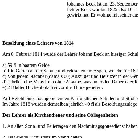
Johannes Beck ist am 23. September
Lehrer Beck war bis 1825 also 10 Ja
gewirkt hat. Er wohnte mit seiner a
Besoldung eines Lehrers von 1814
Am 8. Februar 1814 wurde der Lehrer Johann Beck an hiesiger Schule 
a) 59 fl in baarem Gelde
b) Ein Garten an der Schule und Wieschen am Aspen, welche für 16 f
c) Von jedem Nachbar (damals 60) Auszüger und Beisitzer in der Gem
d) Jährlich eine Maas Lein ohne Abgabe, was unter den Bauern der 
e) 2 Klafter Buchenholz frei vor die Thüre geliefert.
Auf Befehl einer hochgebietenden Kurfürstlichen Schulen und Studien
Im Jahre 1818 wurden demselben jährlich 40 fl als Besoldungszulage 
Der Lehrer als Kirchendiener und seine Obliegenheiten
1. An allen Sonn- und Feiiertagen den Nachmittagsgottesdienst halten 
2. Das ewige Licht stehz im Stand halten.