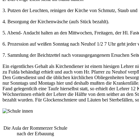
3. Putzen der Leuchten, reinigen der Kirche von Schmutz, Staub und
4. Besorgung der Kirchenwäsche (aufs Stück bezahlt).
5. Abend- Andacht halten an den Mittwochen, Freitagen, der Hl. Faste
6. Prozession auf weißen Sonntag nach Neuhof 1/2 7 Uhr geht jeder we
7. Sammlung der Beichtzettel nach vorausgegangenem Ersuchen Seiten
Ein eigentliches Gehalt als Kirchendiener ist einem hiesigen Lehrer n
zu Fulda behändigt erhielt und auch vom Hr. Pfarrer zu Neuhof verpfl
Den Gottesdienst und die üblichen kirchlichen Obliegenheiten besorg
nur Sonntags und Montags hier und deshalb mußten die Krankenfälle,
Fand gelegentlcih eine Taufe hierselbst statt, so erhielt der Lehrer
Wöchnerinnen erhielt der Lehrer die Hälfte von dem seither an den S
bezahlt wurden. Für Glockenschmiere und Läuten bei Sterbefällen, s
Die Aula der Rommerzer Schule
nach der Erbauung