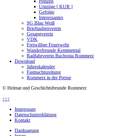
Prinzen
Umzüge [ KUR ]
Gefolge
Interessantes
SG Blau Weiß
Brieftaubenverein
Gesangverein
VDK
Freiwillige Feuerwehr
Wanderfreunde Kemmetetal
Radfahrverein Buchonia Rommerz
Download
Jahreskalender
Fastnachtszeitung
Rommerz in der Presse
© Heimat und Geschichtsfreunde Rommerz
↑↑↑
Impressum
Datenschutzerklärung
Kontakt
Danksagung
Intern