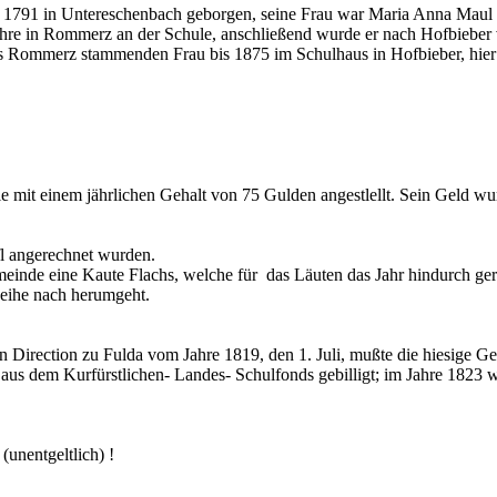
 1791 in Untereschenbach geborgen, seine Frau war Maria Anna Maul 
hre in Rommerz an der Schule, anschließend wurde er nach Hofbieber v
us Rommerz stammenden Frau bis 1875 im Schulhaus in Hofbieber, hier
mit einem jährlichen Gehalt von 75 Gulden angestlellt. Sein Geld wur
l angerechnet wurden.
einde eine Kaute Flachs, welche für das Läuten das Jahr hindurch ger
Reihe nach herumgeht.
 Direction zu Fulda vom Jahre 1819, den 1. Juli, mußte die hiesige Ge
aus dem Kurfürstlichen- Landes- Schulfonds gebilligt; im Jahre 1823 wu
(unentgeltlich) !