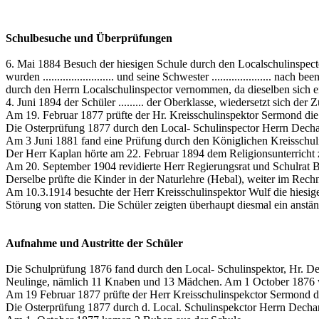
Schulbesuche und Überprüfungen
6. Mai 1884 Besuch der hiesigen Schule durch den Localschulinspect
wurden ......................... und seine Schwester ..................... n
durch den Herrn Localschulinspector vernommen, da dieselben sich ei
4. Juni 1894 der Schüler ......... der Oberklasse, wiedersetzt sich d
Am 19. Februar 1877 prüfte der Hr. Kreisschulinspektor Sermond die 
Die Osterprüfung 1877 durch den Local- Schulinspector Herrn Dechan
Am 3 Juni 1881 fand eine Prüfung durch den Königlichen Kreisschuli
Der Herr Kaplan hörte am 22. Februar 1894 dem Religionsunterricht 
Am 20. September 1904 revidierte Herr Regierungsrat und Schulrat Bo
Derselbe prüfte die Kinder in der Naturlehre (Hebal), weiter im Rec
Am 10.3.1914 besuchte der Herr Kreisschulinspektor Wulf die hiesige
Störung von statten. Die Schüler zeigten überhaupt diesmal ein anstä
Aufnahme und Austritte der Schüler
Die Schulprüfung 1876 fand durch den Local- Schulinspektor, Hr. D
Neulinge, nämlich 11 Knaben und 13 Mädchen. Am 1 October 1876 w
Am 19 Februar 1877 prüfte der Herr Kreisschulinspekctor Sermond di
Die Osterprüfung 1877 durch d. Local. Schulinspekctor Herrn Dechan