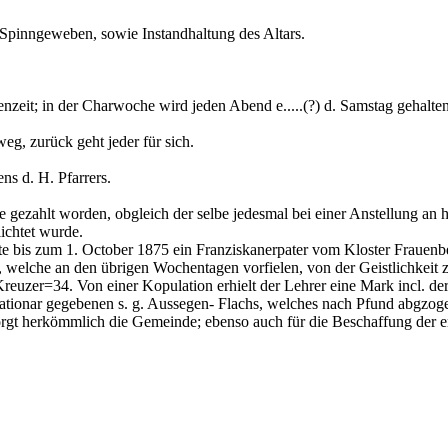
 Spinngeweben, sowie Instandhaltung des Altars.
nzeit; in der Charwoche wird jeden Abend e.....(?) d. Samstag gehalten
g, zurück geht jeder für sich.
s d. H. Pfarrers.
ie gezahlt worden, obgleich der selbe jedesmal bei einer Anstellung an 
ichtet wurde.
te bis zum 1. October 1875 ein Franziskanerpater vom Kloster Frauenbe
 welche an den übrigen Wochentagen vorfielen, von der Geistlichkeit
 12 Kreuzer=34. Von einer Kopulation erhielt der Lehrer eine Mark incl
tationar gegebenen s. g. Aussegen- Flachs, welches nach Pfund abgzoge
orgt herkömmlich die Gemeinde; ebenso auch für die Beschaffung der 