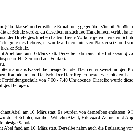
or (Oberklasse) und ernstliche Ermahnung gegenüber sämmtl. Schüler u
ach beendigter Schule gerügt, da dieselben unzüchtige Handlungen verübt hatten
nander Briefe geschrieben hatten. Beide Vorfälle gereichten den Schül
er Züchtigung des Lehrers, er wurde auf den untersten Platz gesetzt und 
hiesige Schule.
t Abel fand am 16 März statt. Derselbe nahm auch die Entlasssung vo
nspector Hr. Sermond aus Fulda statt.
zu.
ttermann aus Kassel die hiesige Schule. Nach einer zweistündigen Prüf
hnen, Raumlehre und Deutsch. Der Herr Regierungsrat war mit den Leis
 Fortbildungsschule von 7.00 - 7.40 Uhr abends. Dieselbe wurde diese
ndiges Betragen.
echant Abel, am 16. März statt. Es wurden von demselben entlassen, 
urden 3 Schüler, nämlich Wilhelm Atzert, Hildegard Wehner und Aug
e hiesige Schule.
t Abel fand am 16. März statt. Derselbe nahm auch die Entlassung vor