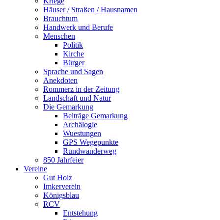
Kriege
Häuser / Straßen / Hausnamen
Brauchtum
Handwerk und Berufe
Menschen
Politik
Kirche
Bürger
Sprache und Sagen
Anekdoten
Rommerz in der Zeitung
Landschaft und Natur
Die Gemarkung
Beiträge Gemarkung
Archälogie
Wuestungen
GPS Wegepunkte
Rundwanderweg
850 Jahrfeier
Vereine
Gut Holz
Imkerverein
Königsblau
RCV
Entstehung