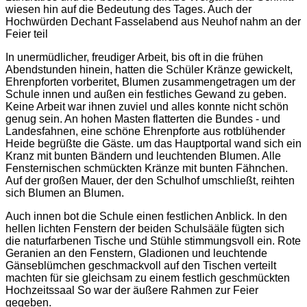
wiesen hin auf die Bedeutung des Tages. Auch der
Hochwürden Dechant Fasselabend aus Neuhof nahm an der
Feier teil
In unermüdlicher, freudiger Arbeit, bis oft in die frühen
Abendstunden hinein, hatten die Schüler Kränze gewickelt,
Ehrenpforten vorberitet, Blumen zusammengetragen um der
Schule innen und außen ein festliches Gewand zu geben.
Keine Arbeit war ihnen zuviel und alles konnte nicht schön
genug sein. An hohen Masten flatterten die Bundes - und
Landesfahnen, eine schöne Ehrenpforte aus rotblühender
Heide begrüßte die Gäste. um das Hauptportal wand sich ein
Kranz mit bunten Bändern und leuchtenden Blumen. Alle
Fensternischen schmückten Kränze mit bunten Fähnchen.
Auf der großen Mauer, der den Schulhof umschließt, reihten
sich Blumen an Blumen.
Auch innen bot die Schule einen festlichen Anblick. In den
hellen lichten Fenstern der beiden Schulsääle fügten sich
die naturfarbenen Tische und Stühle stimmungsvoll ein. Rote
Geranien an den Fenstern, Gladionen und leuchtende
Gänseblümchen geschmackvoll auf den Tischen verteilt
machten für sie gleichsam zu einem festlich geschmückten
Hochzeitssaal So war der äußere Rahmen zur Feier
gegeben.