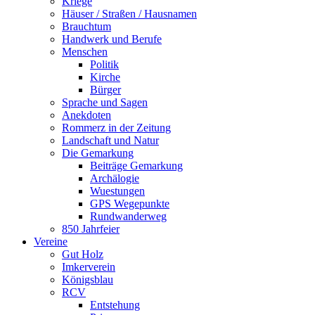
Kriege
Häuser / Straßen / Hausnamen
Brauchtum
Handwerk und Berufe
Menschen
Politik
Kirche
Bürger
Sprache und Sagen
Anekdoten
Rommerz in der Zeitung
Landschaft und Natur
Die Gemarkung
Beiträge Gemarkung
Archälogie
Wuestungen
GPS Wegepunkte
Rundwanderweg
850 Jahrfeier
Vereine
Gut Holz
Imkerverein
Königsblau
RCV
Entstehung