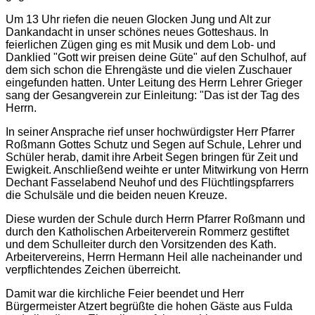
Um 13 Uhr riefen die neuen Glocken Jung und Alt zur
Dankandacht in unser schönes neues Gotteshaus. In
feierlichen Zügen ging es mit Musik und dem Lob- und
Danklied "Gott wir preisen deine Güte" auf den Schulhof, auf
dem sich schon die Ehrengäste und die vielen Zuschauer
eingefunden hatten. Unter Leitung des Herrn Lehrer Grieger
sang der Gesangverein zur Einleitung: "Das ist der Tag des
Herrn.
In seiner Ansprache rief unser hochwürdigster Herr Pfarrer
Roßmann Gottes Schutz und Segen auf Schule, Lehrer und
Schüler herab, damit ihre Arbeit Segen bringen für Zeit und
Ewigkeit. Anschließend weihte er unter Mitwirkung von Herrn
Dechant Fasselabend Neuhof und des Flüchtlingspfarrers
die Schulsäle und die beiden neuen Kreuze.
Diese wurden der Schule durch Herrn Pfarrer Roßmann und
durch den Katholischen Arbeiterverein Rommerz gestiftet
und dem Schulleiter durch den Vorsitzenden des Kath.
Arbeitervereins, Herrn Hermann Heil alle nacheinander und
verpflichtendes Zeichen überreicht.
Damit war die kirchliche Feier beendet und Herr
Bürgermeister Atzert begrüßte die hohen Gäste aus Fulda